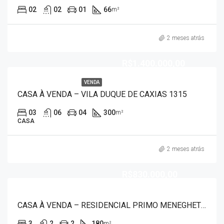
02
02
01
66
m²
2 meses atrás
R$1.400.000,00
VENDA
CASA À VENDA – VILA DUQUE DE CAXIAS 1315
03
06
04
300
m²
CASA
2 meses atrás
R$830.000,00
CASA À VENDA – RESIDENCIAL PRIMO MENEGHETTI 7494
3
2
2
180
m²