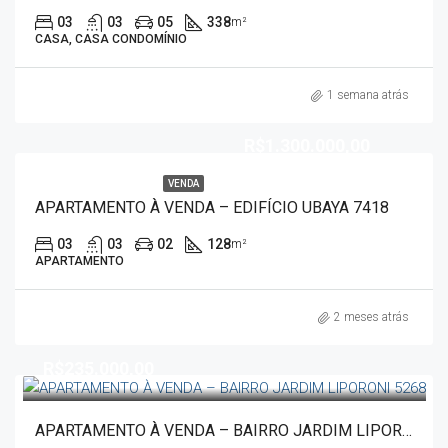
03
03
05
338
m²
CASA, CASA CONDOMÍNIO
1 semana atrás
R$1.300.000,00
VENDA
APARTAMENTO À VENDA – EDIFÍCIO UBAYA 7418
03
03
02
128
m²
APARTAMENTO
2 meses atrás
R$235.000,00
APARTAMENTO À VENDA – BAIRRO JARDIM LIPORONI 5268