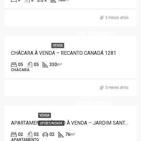
3 meses atrás
R$1.400.000,00
VENDA
CHÁCARA À VENDA – RECANTO CANADÁ 1281
05
05
330
m²
CHÁCARA
3 meses atrás
R$355.000,00
VENDA
APARTAMENTO TÉRREO À VENDA – JARDIM SANTA LÚCIA 50021
OPORTUNIDADE
02
02
02
76
m²
APARTAMENTO