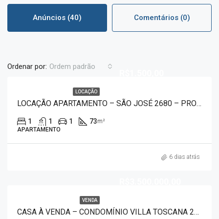
Anúncios (40)
Comentários (0)
Ordenar por:
Ordem padrão
R$1.500,00
LOCAÇÃO
LOCAÇÃO APARTAMENTO – SÃO JOSÉ 2680 – PROXIMO A UNIFACEF
1
1
1
73
m²
APARTAMENTO
6 dias atrás
R$3.500.000,00
VENDA
CASA À VENDA – CONDOMÍNIO VILLA TOSCANA 2965