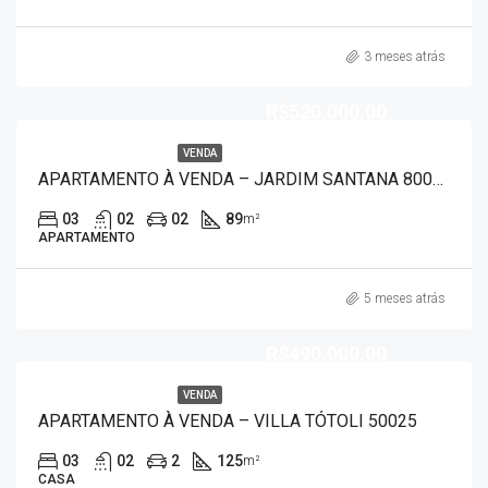
3 meses atrás
R$520.000,00
VENDA
APARTAMENTO À VENDA – JARDIM SANTANA 80091
03
02
02
89
m²
APARTAMENTO
5 meses atrás
R$490.000,00
VENDA
APARTAMENTO À VENDA – VILLA TÓTOLI 50025
03
02
2
125
m²
CASA