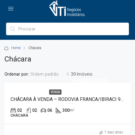
Home
Chácara
Chácara
Ordenar por:
39 Imóveis
Ordem padrão
R$850.000,00
VENDA
CHÁCARA À VENDA – RODOVIA FRANCA/IBIRACI 9556
02
02
06
300
m²
CHÁCARA
7 dias atrás