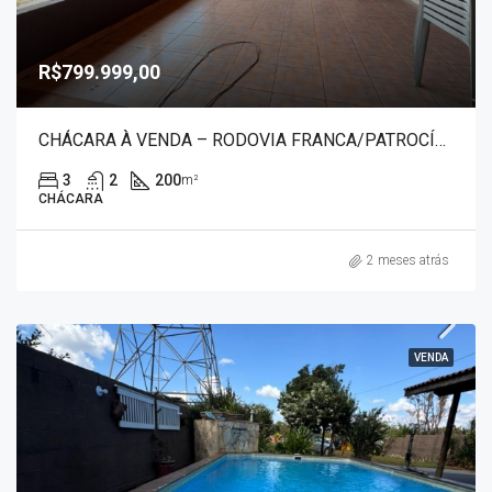
R$799.999,00
CHÁCARA À VENDA – RODOVIA FRANCA/PATROCÍNIO PAULISTA 50056
3
2
200
m²
CHÁCARA
2 meses atrás
VENDA