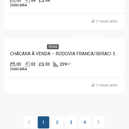
03
04
04
CHÁCARA
2 meses atrás
R$700.000,00
VENDA
CHÁCARA À VENDA – RODOVIA FRANCA/IBIRACI 30052
03
02
03
239
m²
CHÁCARA
2 meses atrás
1
2
3
4