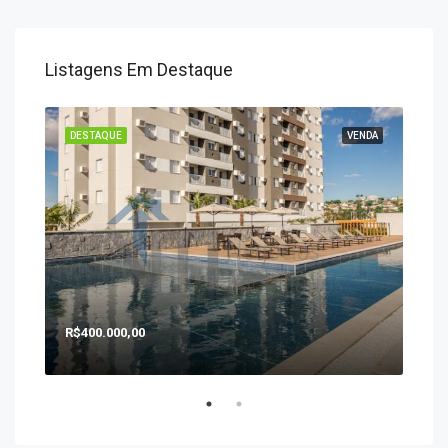
Listagens Em Destaque
ENDA
DESTAQUE
VENDA
DES
R$400.000,00
R$1