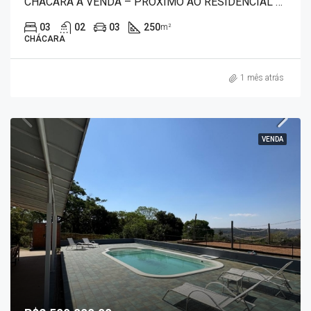
CHÁCARA À VENDA – PRÓXIMO AO RESIDENCIAL ZANETTI
03
02
03
250
m²
CHÁCARA
1 mês atrás
VENDA