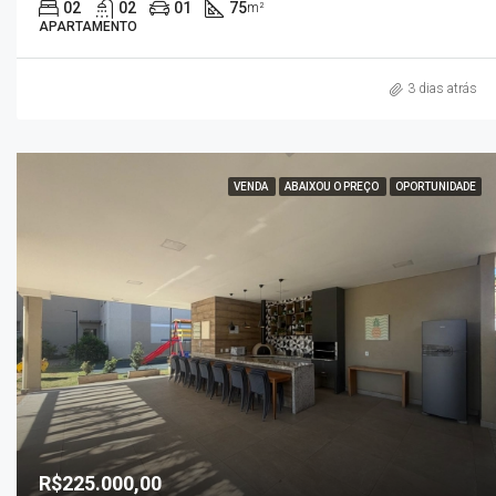
02
02
01
75
m²
APARTAMENTO
3 dias atrás
VENDA
ABAIXOU O PREÇO
OPORTUNIDADE
R$225.000,00