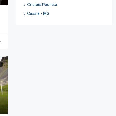
Cristais Paulista
Cassia - MG
ás
E