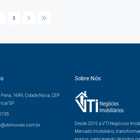
2
3
co
Sobre Nós
Pena, 1699, Cidade Nova, CEP:
anca/SP
-0195
Desde 2015 a VTI Negócios Imob
o@vtiimoveis.com.br
Mercado Imobiliário, transforma
prazos, participando de todos o