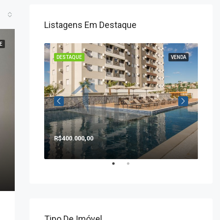
Listagens Em Destaque
E
VENDA
DESTAQUE
VENDA
DE
R$400.000,00
R$1
Tipo De Imóvel