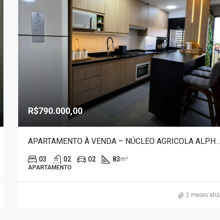
R$790.000,00
APARTAMENTO À VENDA – NÚCLEO AGRICOLA ALPH
03
02
02
83
m²
APARTAMENTO
2 meses atr