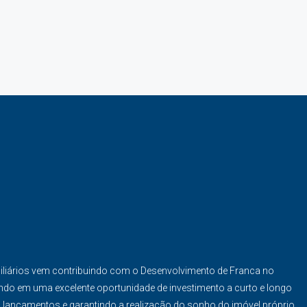
iliários vem contribuindo com o Desenvolvimento de Franca no
ndo em uma excelente oportunidade de investimento a curto e longo
s lançamentos e garantindo a realização do sonho do imóvel próprio.