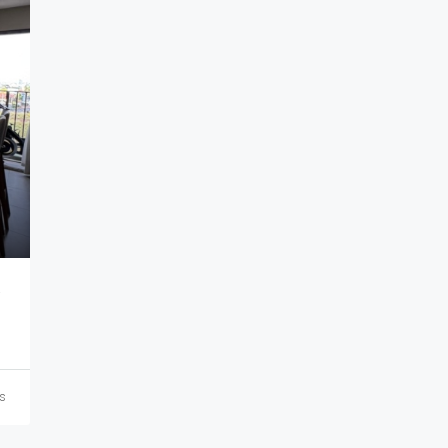
A 50049
ás