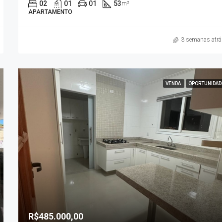
02
01
01
53
m²
APARTAMENTO
3 semanas atrá
VENDA
OPORTUNIDAD
R$485.000,00