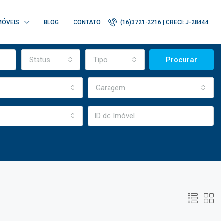
MÓVEIS
BLOG
CONTATO
(16)3721-2216 | CRECI: J-28444
Status
Tipo
Procurar
Garagem
.