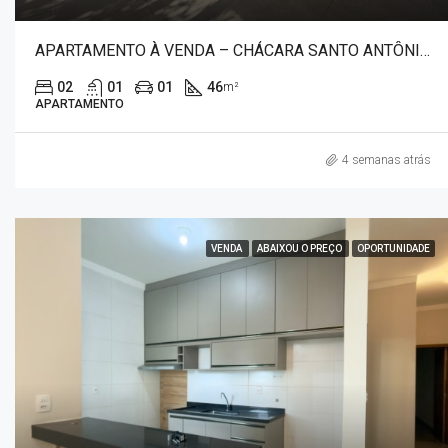
APARTAMENTO À VENDA – CHÁCARA SANTO ANTÔNIO 3992
02
01
01
46
m²
APARTAMENTO
4 semanas atrás
VENDA
ABAIXOU O PREÇO
OPORTUNIDADE