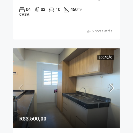
04
03
10
450
m²
CASA
5 horas atrás
LOCAÇÃO
R$3.500,00