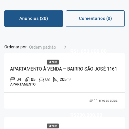
Anúncios (20)
Comentários (0)
Ordenar por:
Ordem padrão
R$1.850.000,00
VENDA
APARTAMENTO À VENDA – BAIRRO SÃO JOSÉ 1161
04
05
03
205
m²
APARTAMENTO
11 meses atrás
R$230.000,00
VENDA