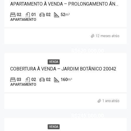
APARTAMENTO À VENDA – PROLONGAMENTO ÂNGELA ROSA 20070
02
01
02
52
m²
APARTAMENTO
12 meses atrás
R$620.000,00
VENDA
COBERTURA À VENDA – JARDIM BOTÂNICO 20042
03
02
02
160
m²
APARTAMENTO
1 ano atrás
R$245.000,00
VENDA