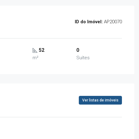
ID do Imóvel:
AP20070
52
0
s
m²
Suítes
Ver listas de imóveis