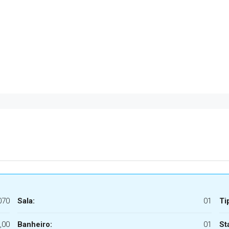
070
Sala:
01
Ti
,00
Banheiro:
01
St