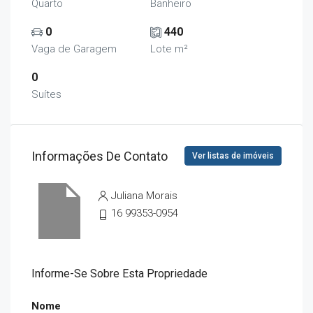
Quarto
Banheiro
0
440
Vaga de Garagem
Lote m²
0
Suítes
Informações De Contato
Ver listas de imóveis
Juliana Morais
16 99353-0954
Informe-Se Sobre Esta Propriedade
Nome