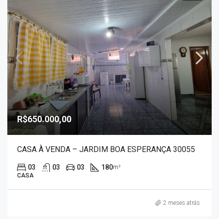
R$650.000,00
CASA À VENDA – JARDIM BOA ESPERANÇA 30055
03
03
03
180
m²
CASA
2 meses atrás