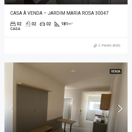
CASA À VENDA – JARDIM MARIA ROSA 30047
02
02
02
181
m²
CASA
2 meses atrás
VENDA