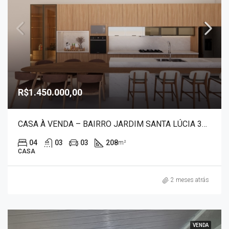
R$1.450.000,00
CASA À VENDA – BAIRRO JARDIM SANTA LÚCIA 30051
04
03
03
208
m²
CASA
2 meses atrás
VENDA