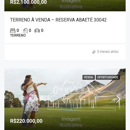
R$2.100.000,00
TERRENO À VENDA – RESERVA ABAETÉ 30042
0
0
0
TERRENO
3 meses atrás
VENDA
OPORTUNIDADE
R$220.000,00