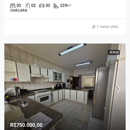
03
02
03
239
m²
CHÁCARA
2 meses atrás
VENDA
R$750.000,00