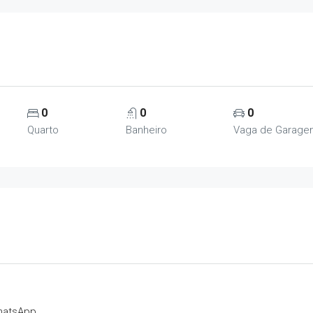
0
0
0
Quarto
Banheiro
Vaga de Garag
hatsApp