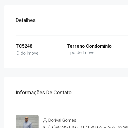
Detalhes
TC5248
Terreno Condomínio
Tipo de Imóvel
ID do Imóvel
Informações De Contato
Dorival Gomes
(16)99235-1266
(16)99235-1266
W