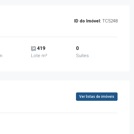
ID do Imóvel:
TC5248
419
0
em
Lote m²
Suítes
Ver listas de imóveis