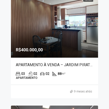
R$400.000,00
APARTAMENTO À VENDA – JARDIM PIRATININGA II 1226
03
02
02
88
m²
APARTAMENTO
9 meses atrás