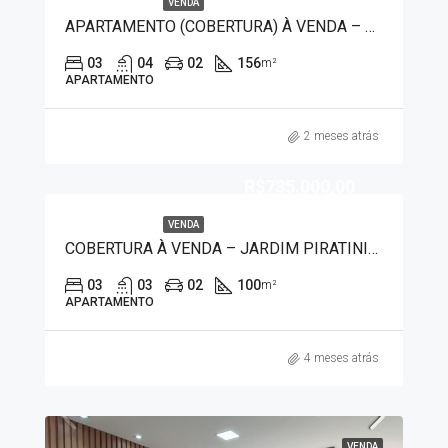
VENDA
APARTAMENTO (COBERTURA) À VENDA – JARDIM PIRATININGA II 8440
03
04
02
156
m²
APARTAMENTO
2 meses atrás
R$735.000,00
VENDA
COBERTURA À VENDA – JARDIM PIRATININGA II 20104
03
03
02
100
m²
APARTAMENTO
4 meses atrás
VENDA