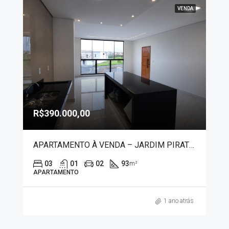
VENDA
R$390.000,00
APARTAMENTO À VENDA – JARDIM PIRATINGA II 9374
03
01
02
93
m²
APARTAMENTO
1 ano atrás