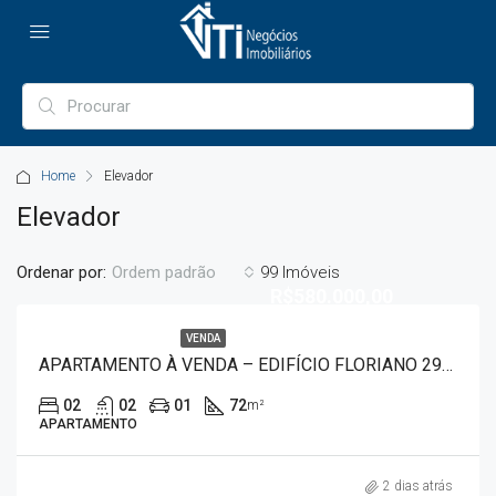
Home
Elevador
Elevador
Ordenar por:
99 Imóveis
Ordem padrão
R$580.000,00
VENDA
APARTAMENTO À VENDA – EDIFÍCIO FLORIANO 2975
02
02
01
72
m²
APARTAMENTO
2 dias atrás