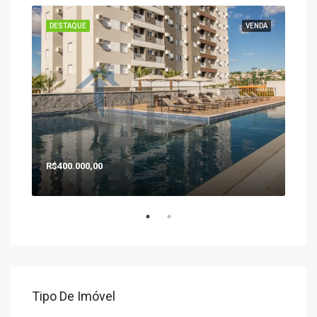
ENDA
DESTAQUE
VENDA
DES
R$400.000,00
R$1
Tipo De Imóvel