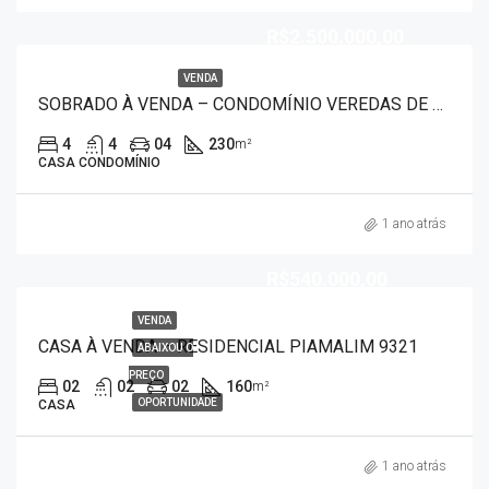
R$2.500.000,00
VENDA
SOBRADO À VENDA – CONDOMÍNIO VEREDAS DE FRANCA 7468
4
4
04
230
m²
CASA CONDOMÍNIO
1 ano atrás
R$540.000,00
VENDA
CASA À VENDA – RESIDENCIAL PIAMALIM 9321
ABAIXOU O
PREÇO
02
02
02
160
m²
OPORTUNIDADE
CASA
1 ano atrás