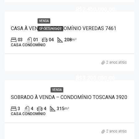
R$2.450.000,00
VENDA
CASA À VENDA – CONDOMÍNIO VEREDAS 7461
OPORTUNIDADE
03
01
04
208
m²
CASA CONDOMÍNIO
2 anos atrás
R$3.200.000,00
VENDA
SOBRADO À VENDA – CONDOMÍNIO TOSCANA 3920
3
4
4
315
m²
CASA CONDOMÍNIO
2 anos atrás