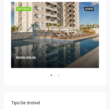
ENDA
DESTAQUE
VENDA
DES
R$400.000,00
R$1
Tipo De Imóvel