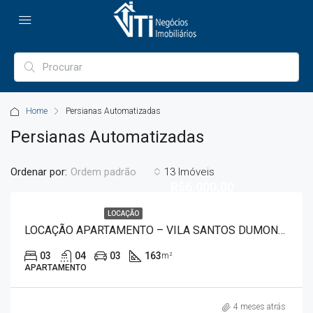
Home
Persianas Automatizadas
Persianas Automatizadas
Ordenar por:
13 Imóveis
Ordem padrão
R$6.000,00
LOCAÇÃO
LOCAÇÃO APARTAMENTO – VILA SANTOS DUMONT 8432
03
04
03
163
m²
APARTAMENTO
4 meses atrás