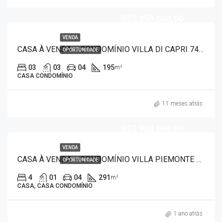
R$2.350.000,00
VENDA
CASA À VENDA – CONDOMÍNIO VILLA DI CAPRI 7459
OPORTUNIDADE
03
03
04
195
m²
CASA CONDOMÍNIO
11 meses atrás
R$2.900.000,00
VENDA
CASA À VENDA – CONDOMÍNIO VILLA PIEMONTE 7442
OPORTUNIDADE
4
01
04
291
m²
CASA, CASA CONDOMÍNIO
1 ano atrás