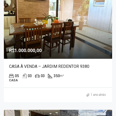
R$1.000.000,00
CASA À VENDA – JARDIM REDENTOR 9380
05
03
03
350
m²
CASA
1 ano atrás