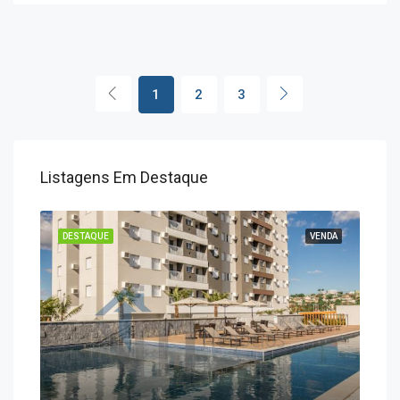
1
2
3
Listagens Em Destaque
ENDA
DESTAQUE
VENDA
DES