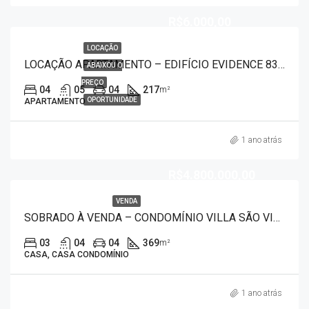
R$6.000,00
LOCAÇÃO
LOCAÇÃO APARTAMENTO – EDIFÍCIO EVIDENCE 8377
ABAIXOU O
PREÇO
04
05
04
217
m²
OPORTUNIDADE
APARTAMENTO
1 ano atrás
R$4.800.000,00
VENDA
SOBRADO À VENDA – CONDOMÍNIO VILLA SÃO VICENTE 2844
03
04
04
369
m²
CASA, CASA CONDOMÍNIO
1 ano atrás