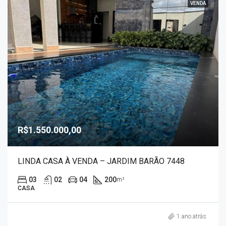
VENDA
R$1.550.000,00
LINDA CASA À VENDA – JARDIM BARÃO 7448
03
02
04
200
m²
CASA
1 ano atrás