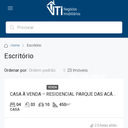
Home
Escritório
Escritório
Ordenar por:
23 Imóveis
Ordem padrão
R$1.100.000,00
VENDA
CASA À VENDA – RESIDENCIAL PARQUE DAS ACÁCIAS 5272
04
03
10
450
m²
CASA
23 horas atrás