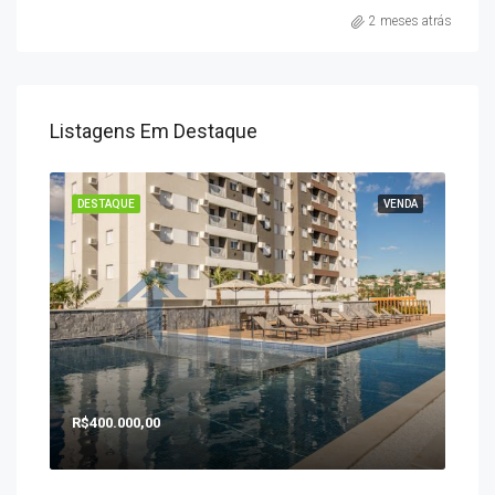
2 meses atrás
Listagens Em Destaque
ENDA
DESTAQUE
VENDA
DES
R$400.000,00
R$1