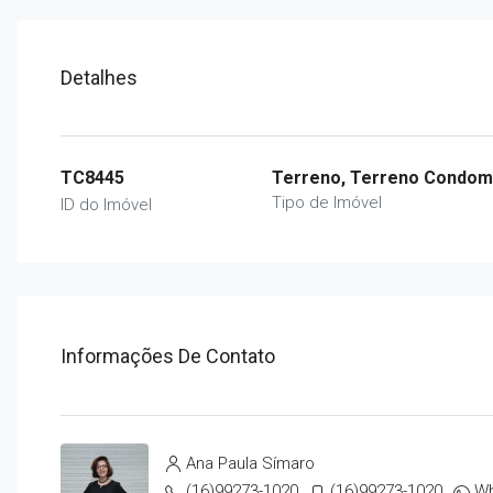
Detalhes
TC8445
Terreno, Terreno Condom
Tipo de Imóvel
ID do Imóvel
Informações De Contato
Ana Paula Símaro
(16)99273-1020
(16)99273-1020
W