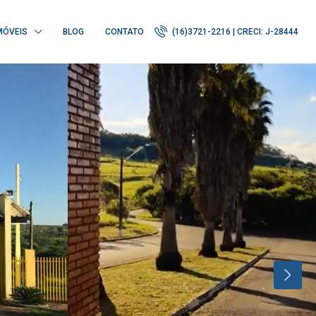
MÓVEIS
BLOG
CONTATO
(16)3721-2216 | CRECI: J-28444