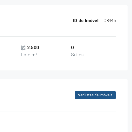
ID do Imóvel:
TC8445
2.500
0
Lote m²
Suítes
Ver listas de imóveis