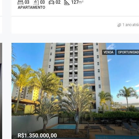
03
03
02
127
m²
APARTAMENTO
1 ano atr
VENDA
OPORTUNIDAD
R$1.350.000,00