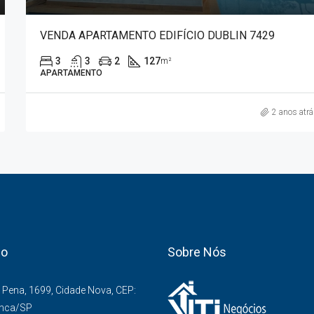
VENDA APARTAMENTO EDIFÍCIO DUBLIN 7429
3
3
2
127
m²
APARTAMENTO
2 anos atr
co
Sobre Nós
Pena, 1699, Cidade Nova, CEP:
anca/SP