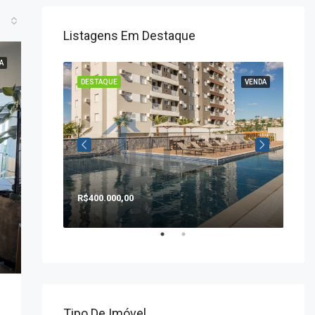
Listagens Em Destaque
A
VENDA
DESTAQUE
VENDA
DE
R$400.000,00
R$1
Tipo De Imóvel