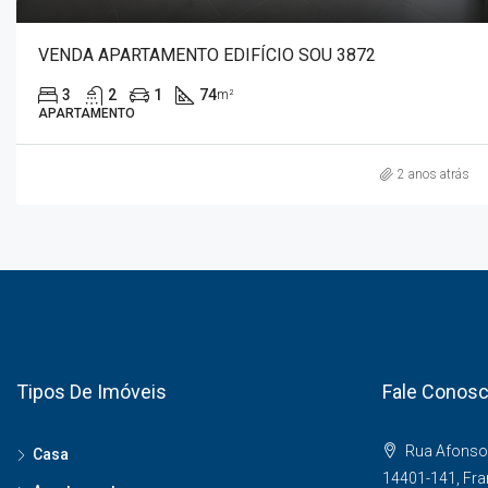
VENDA APARTAMENTO EDIFÍCIO SOU 3872
3
2
1
74
m²
APARTAMENTO
2 anos atrás
Tipos De Imóveis
Fale Conos
Rua Afonso 
Casa
14401-141, Fr