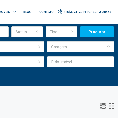
MÓVEIS
BLOG
CONTATO
(16)3721-2216 | CRECI: J-28444
Status
Tipo
Procurar
Garagem
.