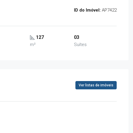
ID do Imóvel:
AP7422
127
03
m²
Suítes
Ver listas de imóveis