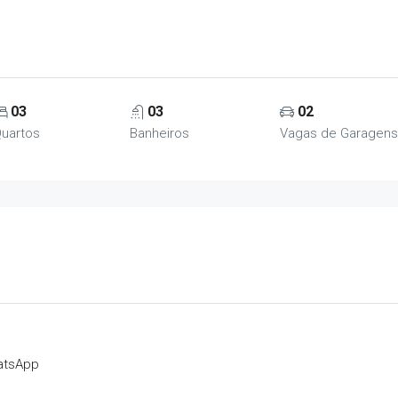
03
03
02
uartos
Banheiros
Vagas de Garagens
atsApp