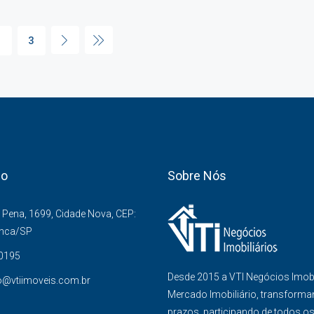
2
3
co
Sobre Nós
Pena, 1699, Cidade Nova, CEP:
anca/SP
-0195
Desde 2015 a VTI Negócios Imob
o@vtiimoveis.com.br
Mercado Imobiliário, transforma
prazos, participando de todos o