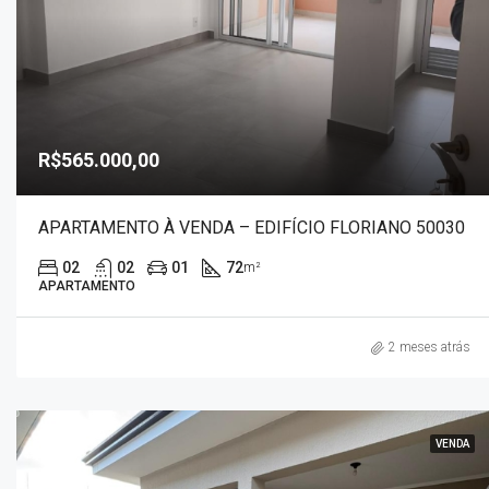
R$565.000,00
APARTAMENTO À VENDA – EDIFÍCIO FLORIANO 50030
02
02
01
72
m²
APARTAMENTO
2 meses atrás
VENDA