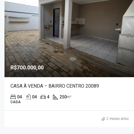
R$700.000,00
CASA À VENDA – BAIRRO CENTRO 20089
04
04
4
250
m²
CASA
2 meses atrás