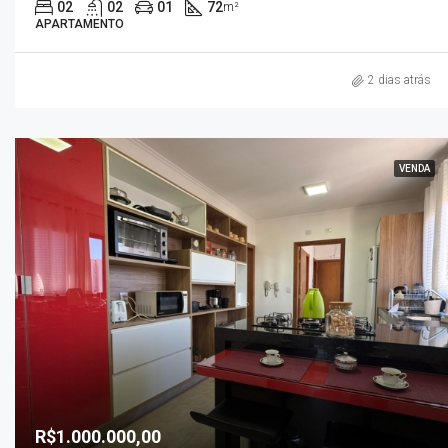
02
02
01
72
m²
APARTAMENTO
2 dias atrás
VENDA
R$1.000.000,00