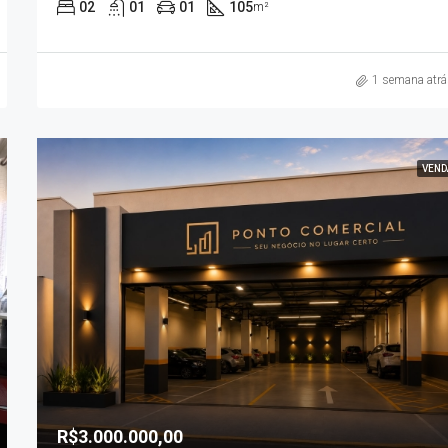
02
01
01
105
m²
1 semana atrá
VEND
R$3.000.000,00