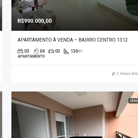
R$990.000,00
APARTAMENTO À VENDA – BAIRRO CENTRO 1312
03
04
03
130
m²
APARTAMENTO
2 meses atr
VEND