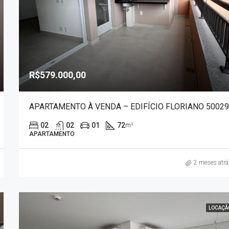
R$579.000,00
APARTAMENTO À VENDA – EDIFÍCIO FLORIANO 5002
02
02
01
72
m²
APARTAMENTO
2 meses atr
LOCAÇÃ