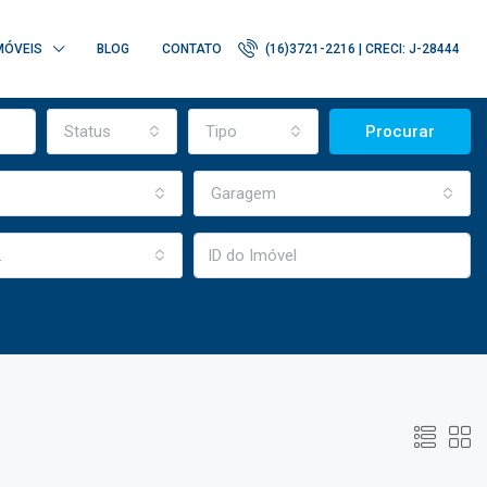
MÓVEIS
BLOG
CONTATO
(16)3721-2216 | CRECI: J-28444
Status
Tipo
Procurar
Garagem
.