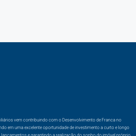
iliários vem contribuindo com o Desenvolvimento de Franca no
ndo em uma excelente oportunidade de investimento a curto e longo
s lançamentos e garantindo a realização do sonho do imóvel próprio.