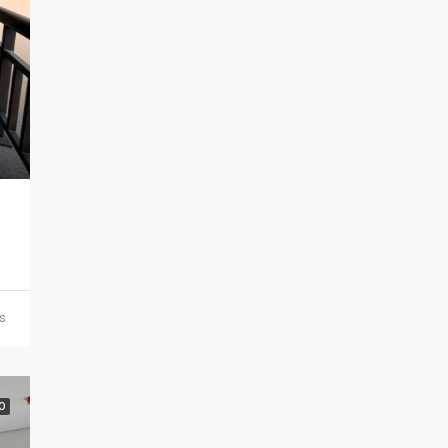
9
ás
O