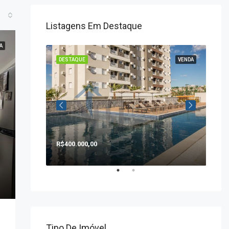
Listagens Em Destaque
A
VENDA
DESTAQUE
VENDA
DE
R$400.000,00
R$1
Tipo De Imóvel