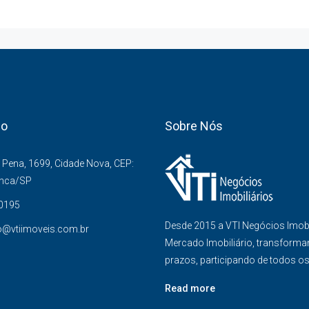
co
Sobre Nós
Pena, 1699, Cidade Nova, CEP:
anca/SP
-0195
Desde 2015 a VTI Negócios Imob
o@vtiimoveis.com.br
Mercado Imobiliário, transforma
prazos, participando de todos o
Read more