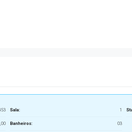
453
Sala:
1
St
,00
Banheiros:
03