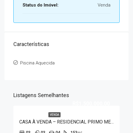
Status do Imóvel:
Venda
Características
Piscina Aquecida
Listagens Semelhantes
R$1.500.000,00
VENDA
CASA À VENDA – RESIDENCIAL PRIMO MENEGUETTI II
03
03
04
153
m²