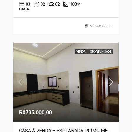
03
02
02
100
m²
CASA
3 meses atrás
VENDA
OPORTUNIDADE
R$795.000,00
CASA À VENDA – ESPLANADA PRIMO MENEGHETTI II 90019