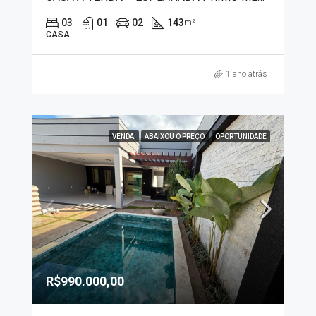
03
01
02
143
m²
CASA
1 ano atrás
VENDA
ABAIXOU O PREÇO
OPORTUNIDADE
R$990.000,00