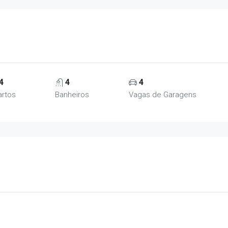
4
4
4
artos
Banheiros
Vagas de Garagens