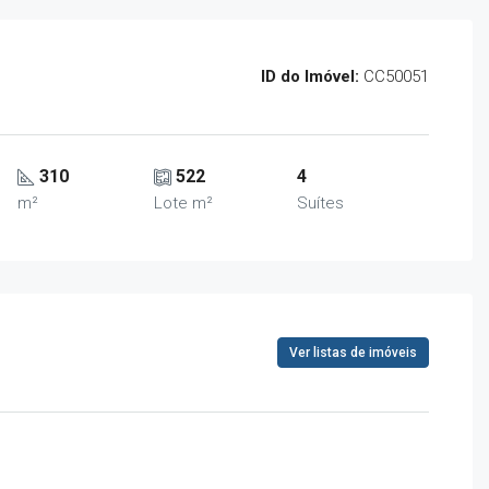
ID do Imóvel:
CC50051
310
522
4
m²
Lote m²
Suítes
Ver listas de imóveis