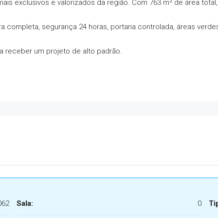
s exclusivos e valorizados da região. Com 763 m² de área total,
a completa, segurança 24 horas, portaria controlada, áreas verdes,
 receber um projeto de alto padrão.
062
Sala:
0
Ti