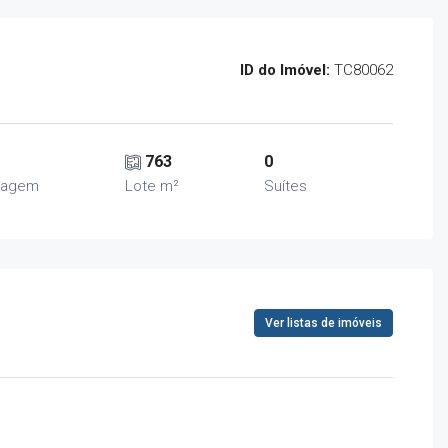
ID do Imóvel:
TC80062
763
0
ragem
Lote m²
Suítes
Ver listas de imóveis