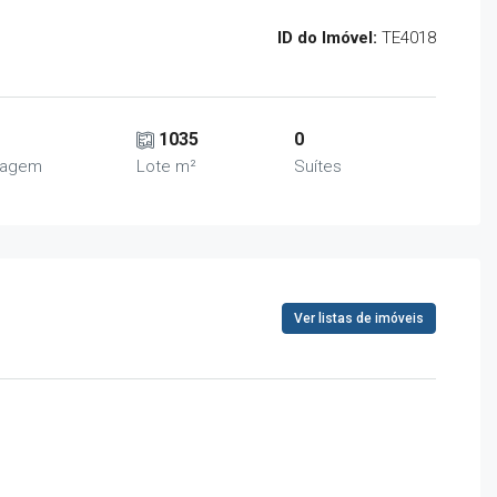
ID do Imóvel:
TE4018
1035
0
ragem
Lote m²
Suítes
Ver listas de imóveis