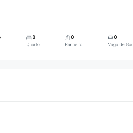
o
0
0
0
Quarto
Banheiro
Vaga de Ga