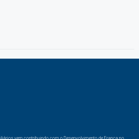
iliários vem contribuindo com o Desenvolvimento de Franca no