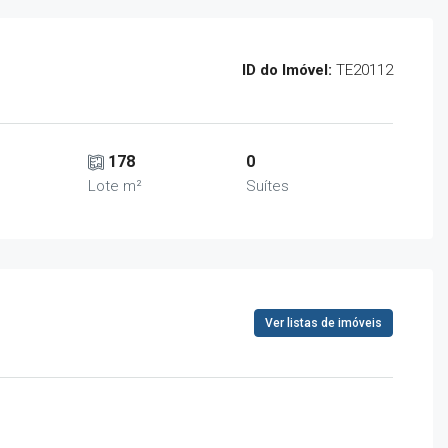
ID do Imóvel:
TE20112
178
0
Lote m²
Suítes
Ver listas de imóveis