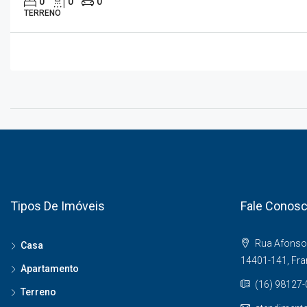
0
0
0
TERRENO
Tipos De Imóveis
Fale Conos
Rua Afonso 
Casa
14401-141, Fr
Apartamento
(16) 98127
Terreno