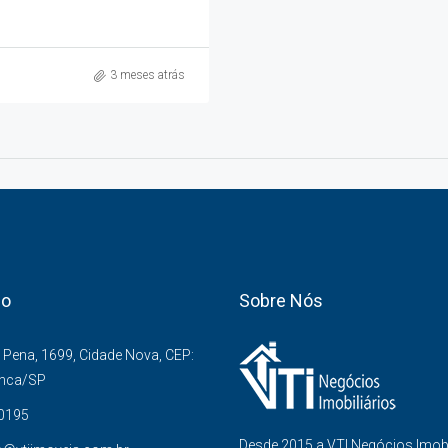
3 meses atrás
co
Sobre Nós
Pena, 1699, Cidade Nova, CEP:
anca/SP
-0195
Desde 2015 a VTI Negócios Imob