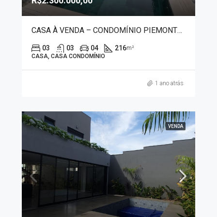
R$2.300.000,00
CASA À VENDA – CONDOMÍNIO PIEMONTE 7487
03
03
04
216
m²
CASA, CASA CONDOMÍNIO
1 ano atrás
VENDA