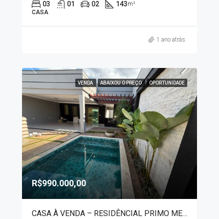
03
01
02
143
m²
CASA
1 ano atrás
VENDA
ABAIXOU O PREÇO
OPORTUNIDADE
R$990.000,00
CASA À VENDA – RESIDÊNCIAL PRIMO MENEGUETTI II 80023