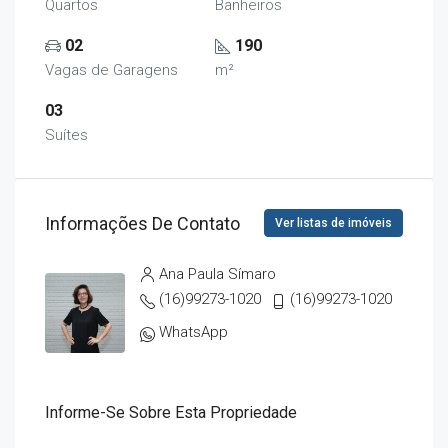
Quartos
Banheiros
02
190
Vagas de Garagens
m²
03
Suítes
Informações De Contato
Ver listas de imóveis
Ana Paula Símaro
(16)99273-1020
(16)99273-1020
WhatsApp
Informe-Se Sobre Esta Propriedade