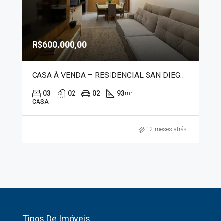
R$600.000,00
CASA À VENDA – RESIDENCIAL SAN DIEGO 2853
03
02
02
93
m²
CASA
12 meses atrás
Tipos De Imóveis