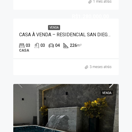
1 mês atrás
R$1.280.000,00
VENDA
CASA À VENDA – RESIDENCIAL SAN DIEGO 7482
03
03
04
226
m²
CASA
3 meses atrás
VENDA