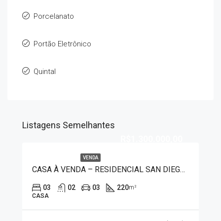
Porcelanato
Portão Eletrônico
Quintal
Listagens Semelhantes
R$1.300.000,00
VENDA
CASA À VENDA – RESIDENCIAL SAN DIEGO 9540
03
02
03
220
m²
CASA