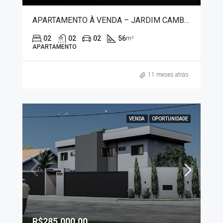
APARTAMENTO À VENDA – JARDIM CAMBUÍ 1190
02
02
02
56
m²
APARTAMENTO
11 meses atrás
VENDA
OPORTUNIDADE
R$285.000,00