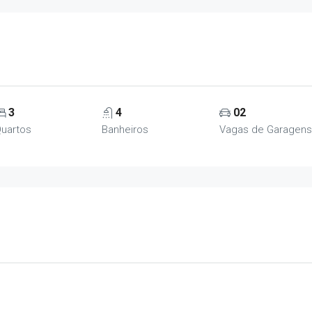
3
4
02
uartos
Banheiros
Vagas de Garagens