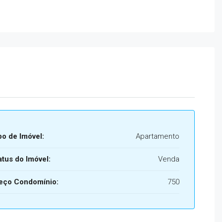
po de Imóvel:
Apartamento
atus do Imóvel:
Venda
eço Condomínio:
750