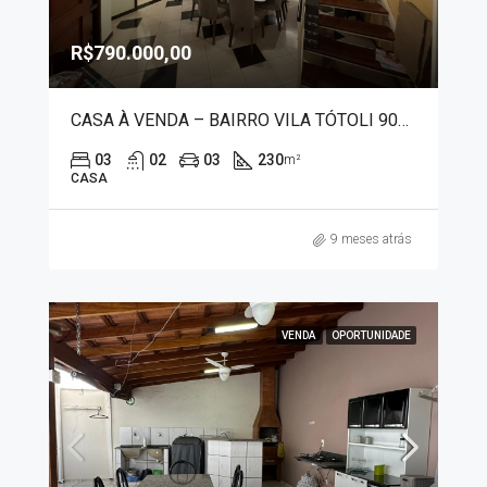
R$790.000,00
CASA À VENDA – BAIRRO VILA TÓTOLI 90051
03
02
03
230
m²
CASA
9 meses atrás
VENDA
OPORTUNIDADE