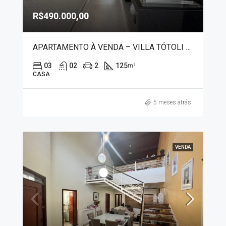
R$490.000,00
APARTAMENTO À VENDA – VILLA TÓTOLI 50025
03
02
2
125
m²
CASA
5 meses atrás
VENDA