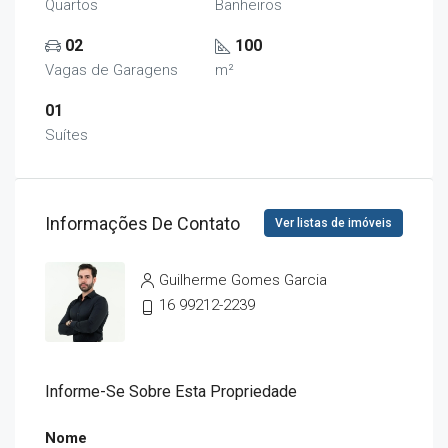
Quartos
Banheiros
02
100
Vagas de Garagens
m²
01
Suítes
Informações De Contato
Ver listas de imóveis
Guilherme Gomes Garcia
16 99212-2239
Informe-Se Sobre Esta Propriedade
Nome