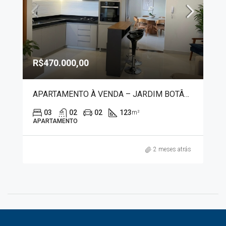
R$470.000,00
APARTAMENTO À VENDA – JARDIM BOTÂNICO 50044
03
02
02
123
m²
APARTAMENTO
2 meses atrás