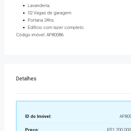
Lavanderia;
02 Vagas de garagem.
Portaria 24hs;
Edifício com lazer completo.
Código imóvel: AP80086
Detalhes
ID do Imóvel:
AP80
Preço:
R$1.200.000