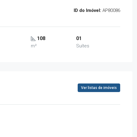
ID do Imóvel:
AP80086
108
01
m²
Suítes
Ver listas de imóveis