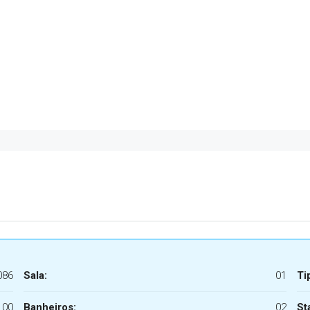
086
Sala:
01
Ti
,00
Banheiros:
02
St