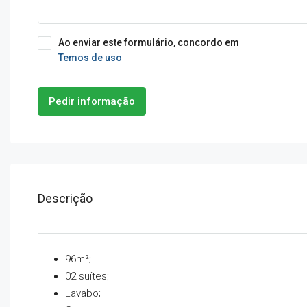
Ao enviar este formulário, concordo em
Temos de uso
Pedir informação
Descrição
96m²;
02 suítes;
Lavabo;