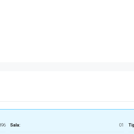
896
Sala:
01
Ti