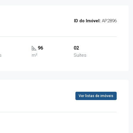
ID do Imóvel:
AP2896
96
02
s
m²
Suítes
Ver listas de imóveis