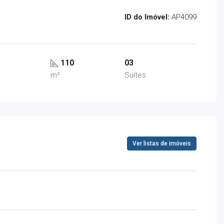
ID do Imóvel:
AP4099
110
03
m²
Suítes
Ver listas de imóveis