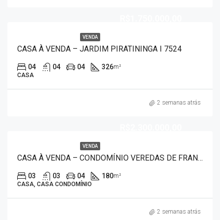
R$1.750.000,00
VENDA
CASA À VENDA – JARDIM PIRATININGA I 7524
04
04
04
326
m²
CASA
2 semanas atrás
R$2.300.000,00
VENDA
CASA À VENDA – CONDOMÍNIO VEREDAS DE FRANCA 7525
03
03
04
180
m²
CASA, CASA CONDOMÍNIO
2 semanas atrás