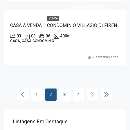
R$6.000.000,00
VENDA
CASA À VENDA – CONDOMÍNIO VILLAGIO DI FIRENZE 7521
03
03
06
400
m²
CASA, CASA CONDOMÍNIO
2 semanas atrás
1
2
3
4
Listagens Em Destaque