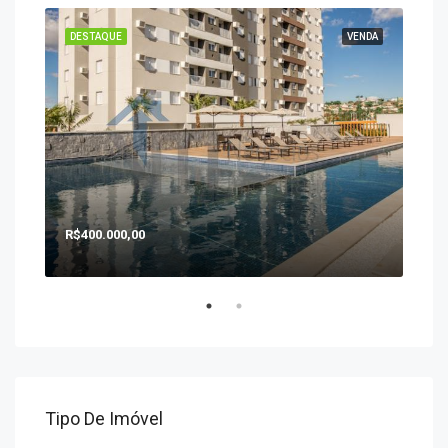
ENDA
DESTAQUE
VENDA
DES
R$400.000,00
R$1
Tipo De Imóvel