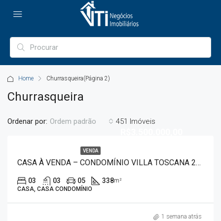
Home
Churrasqueira
(Página 2)
Churrasqueira
Ordenar por:
451 Imóveis
Ordem padrão
R$3.500.000,00
VENDA
CASA À VENDA – CONDOMÍNIO VILLA TOSCANA 2965
03
03
05
338
m²
CASA, CASA CONDOMÍNIO
1 semana atrás