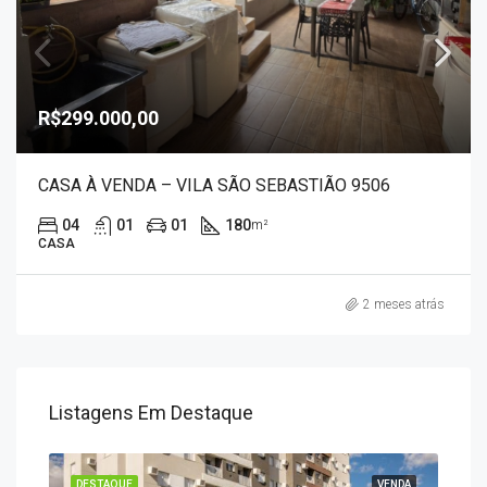
R$299.000,00
CASA À VENDA – VILA SÃO SEBASTIÃO 9506
04
01
01
180
m²
CASA
2 meses atrás
Listagens Em Destaque
ENDA
DESTAQUE
VENDA
DES