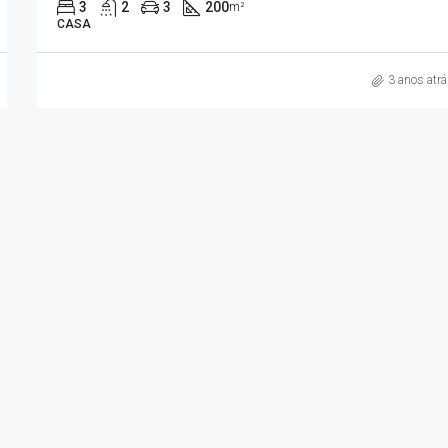
3
2
3
200
m²
CASA
3 anos atr