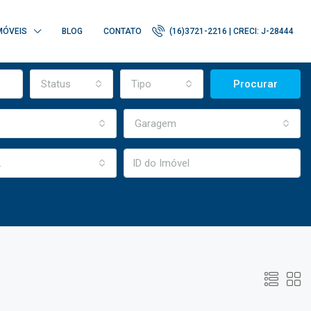
MÓVEIS
BLOG
CONTATO
(16)3721-2216 | CRECI: J-28444
Status
Tipo
Procurar
Garagem
.