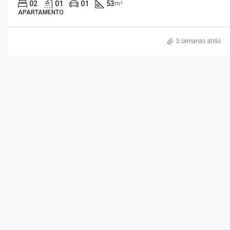
02
01
01
53
m²
APARTAMENTO
3 semanas atrás