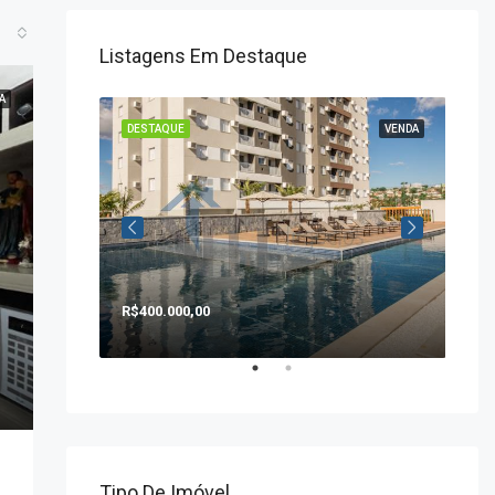
Listagens Em Destaque
A
VENDA
DESTAQUE
VENDA
DE
R$400.000,00
R$1
Tipo De Imóvel