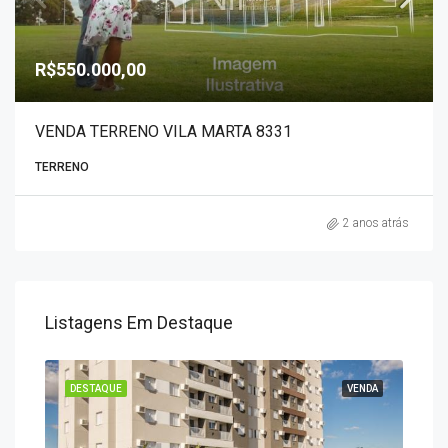
R$550.000,00
VENDA TERRENO VILA MARTA 8331
TERRENO
2 anos atrás
Listagens Em Destaque
ENDA
DESTAQUE
VENDA
DES