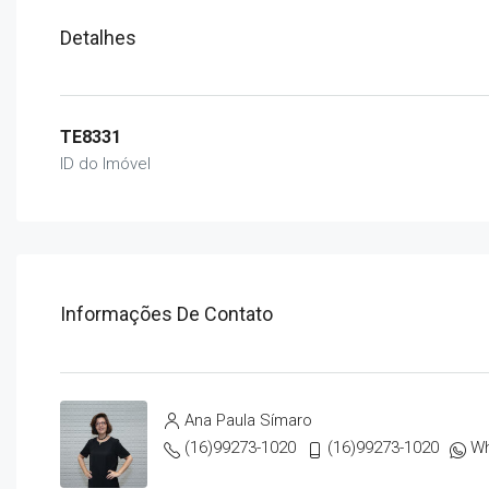
Detalhes
TE8331
ID do Imóvel
Informações De Contato
Ana Paula Símaro
(16)99273-1020
(16)99273-1020
W