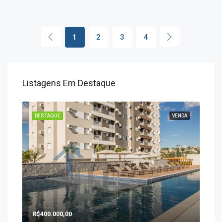
1
2
3
4
Listagens Em Destaque
ENDA
DESTAQUE
VENDA
DES
R$400.000,00
R$1