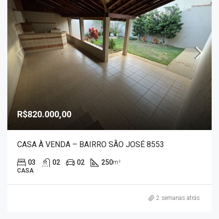
R$820.000,00
CASA À VENDA – BAIRRO SÃO JOSÉ 8553
03
02
02
250
m²
CASA
2 semanas atrás