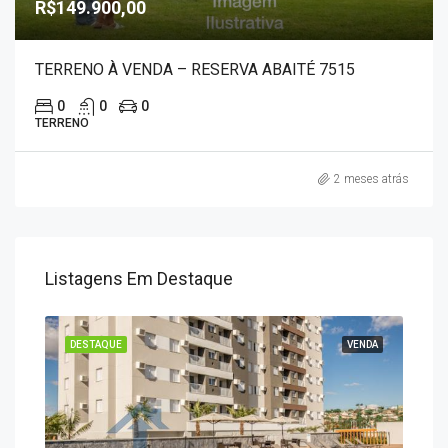
R$149.900,00
TERRENO À VENDA – RESERVA ABAITÉ 7515
0
0
0
TERRENO
2 meses atrás
Listagens Em Destaque
ENDA
DESTAQUE
VENDA
DES