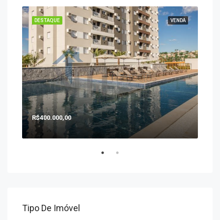
ENDA
DESTAQUE
VENDA
DES
R$400.000,00
R$1
Tipo De Imóvel