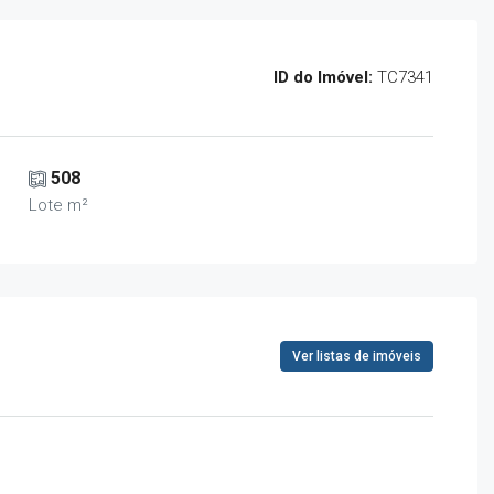
ID do Imóvel:
TC7341
508
Lote m²
Ver listas de imóveis