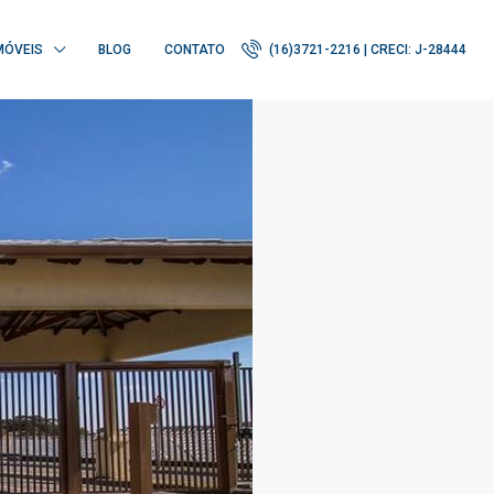
MÓVEIS
BLOG
CONTATO
(16)3721-2216 | CRECI: J-28444