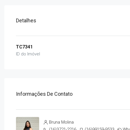
Detalhes
TC7341
ID do Imóvel
Informações De Contato
Bruna Molina
(16)3721-2216
(16)99159-9533
Wh