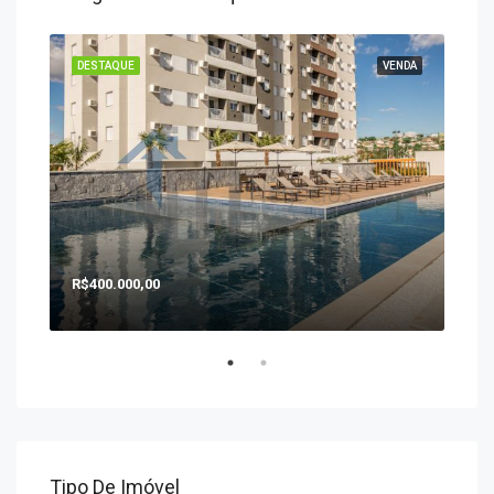
ENDA
DESTAQUE
VENDA
DES
R$400.000,00
R$1
Tipo De Imóvel