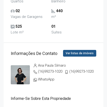
Quartos
Banheiro
02
440
Vagas de Garagens
m²
525
01
Lote m²
Suítes
Informações De Contato
Ver listas de imóveis
Ana Paula Símaro
(16)99273-1020
(16)99273-1020
WhatsApp
Informe-Se Sobre Esta Propriedade