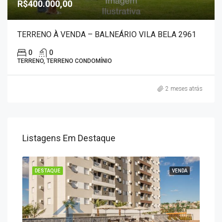
R$400.000,00
TERRENO À VENDA – BALNEÁRIO VILA BELA 2961
0
0
TERRENO, TERRENO CONDOMÍNIO
2 meses atrás
Listagens Em Destaque
ENDA
DESTAQUE
VENDA
DES