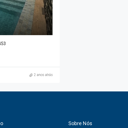
453
2 anos atrás
co
Sobre Nós