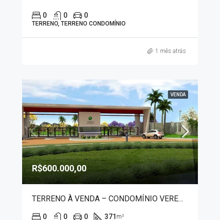
0
0
0
TERRENO, TERRENO CONDOMÍNIO
1 mês atrás
VENDA
R$600.000,00
TERRENO À VENDA – CONDOMÍNIO VEREDAS DE FRANCA 7477
0
0
0
371
m²